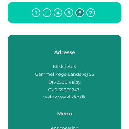
1
…
4
5
6
7
Adresse
web:
www.klikko.dk
Menu
Annoncering