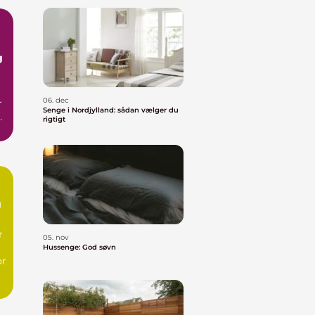
g
06. dec
r
Senge i Nordjylland: sådan vælger du
er
rigtigt
g
r
05. nov
Hussenge: God søvn
or