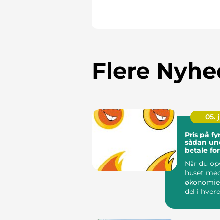
Flere Nyhe
05. j
Pris på fy
sådan un
betale fo
Når du op
huset med 
økonomien
del i hver
løbende ud