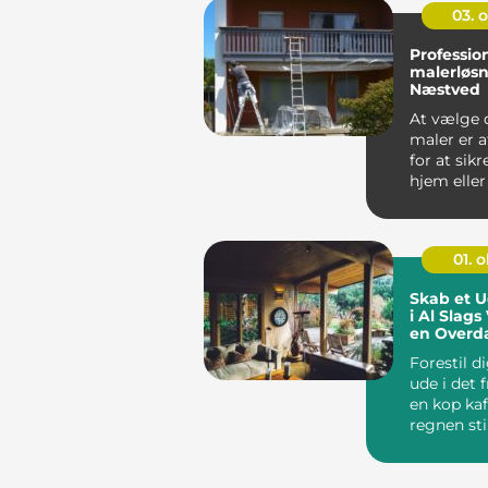
03. 
Professio
malerløsn
Næstved
At vælge 
maler er 
for at sikre
hjem eller
virksomhed
01. 
Skab et U
i Al Slags
en Overd
Terrasse
Forestil d
ude i det 
en kop ka
regnen sti
trommer på