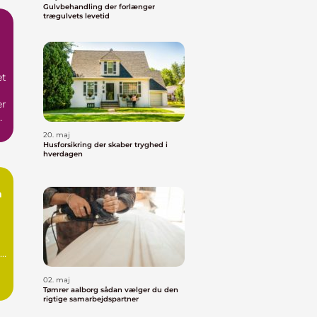
Gulvbehandling der forlænger
trægulvets levetid
et
er
af
20. maj
Husforsikring der skaber tryghed i
hverdagen
n
t.
02. maj
Tømrer aalborg sådan vælger du den
rigtige samarbejdspartner