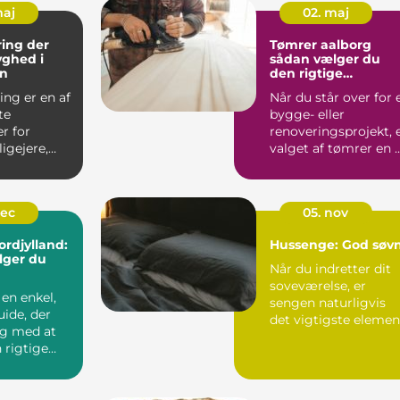
maj
02. maj
ring der
Tømrer aalborg
yghed i
sådan vælger du
n
den rigtige
samarbejdspartner
ing er en af
Når du står over for 
te
bygge- eller
er for
renoveringsprojekt, 
igejere,
valget af tømrer en 
beskytter
de vigtigste besl...
dec
05. nov
ordjylland:
Hussenge: God søv
lger du
Når du indretter dit
soveværelse, er
 en enkel,
sengen naturligvis
uide, der
det vigtigste elemen
ig med at
Valget af...
 rigtige