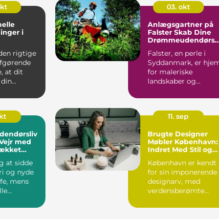
okt
03. okt
nelle
Anlægsgartner på
inger i
Falster Skab Dine
Drømmeudendørso
mråder
den rigtige
Falster, en perle i
afgørende
Syddanmark, er hje
, at dit
for maleriske
 din
landskaber og
 ...
idylliske haver. Man
beboere o...
okt
11. sep
dendørsliv
Brugte Designer
 Vejr med
Møbler København:
ækket
Indret Med Stil og
Historie
ig at sidde
København er kendt
fri og nyde
for sin imponerende
ffe, mens
designarv, med
lle
verdensberømte
 taget ...
skabere som Arne ...