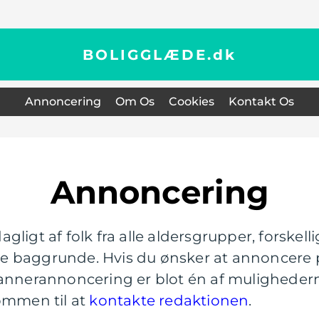
BOLIGGLÆDE.
dk
Annoncering
Om Os
Cookies
Kontakt Os
Annoncering
gligt af folk fra alle aldersgrupper, forskel
 baggrunde. Hvis du ønsker at annoncere på
annerannoncering er blot én af mulighedern
ommen til at
kontakte redaktionen
.