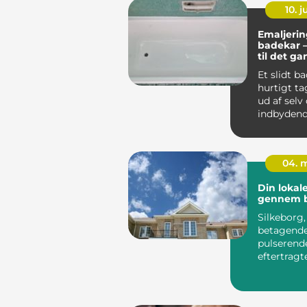
10. 
Emaljerin
badekar – 
til det g
badekar
Et slidt b
hurtigt t
ud af selv
indbyden
badeværel
Skrammer.
04. 
Din lokal
gennem b
Silkeborg
betagende
pulserende
eftertrag
for mange 