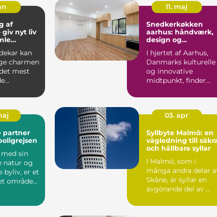
jun
11. maj
g af
Snedkerkøkken
giv nyt liv
aarhus: håndværk,
amle
design og
funktionalitet
adekar kan
I hjertet af Aarhus,
age charmen
Danmarks kulturelle
 det mest
og innovative
de
midtpunkt, finder
se.
man en voksende
..
eftersp&osl...
maj
03. apr
e partner
Syllbyte Malmö: en
oligrejsen
vägledning till säkr
och hållbara syllar
, med sin
I Malmö, som i
 natur og
många andra delar a
 byliv, er et
Skåne, är syllar en
tet område
avgörande del av ...
bo...