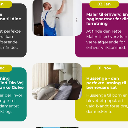
an
03. jan
ge
Maler til erhverv: En
ma til dine
nøglepartner for di
forretning
et perfekte
At finde den rette
ma kan
Maler til erhverv kan
fgørende
være afgørende for
 når de...
enhver virksomhed,
der s&os...
dec
01. nov
bning
Hussenge - den
Find Din Vej
perfekte løsning til
Blanke Gulve
børneværelset
r der, hvor
Hussenge til børn er
 og intet
blevet et populært
ndamentet
valg blandt forældre,
ukt og
der ønsker a...
 hjem s...