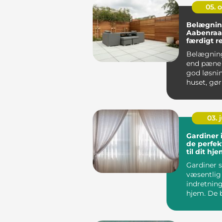
05. 
Belægnin
Aabenraa: 
færdigt r
Belægnin
end pæne f
god løsni
huset, gør 
03. j
Gardiner 
de perfek
til dit hj
Gardiner s
væsentlig 
indretning
hjem. De 
ikke blot ti