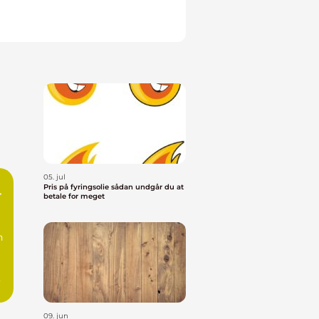
05. jul
Pris på fyringsolie sådan undgår du at
r
betale for meget
n
09. jun