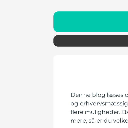
Denne blog læses da
og erhvervsmæssige
flere muligheder. B
mere, så er du velk