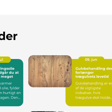
der
ul
09. jun
ringsolie
Gulvbehandling de
dgår du at
forlænger
r meget
trægulvets levetid
varmer
Gulvbehandling er e
olie, fylder
af de vigtigste
 hurtigt en
indsatser, hvis
dagen. Den
trægulve skal holde
gift afhæ...
sig stærke, p&a...