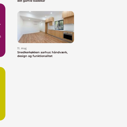
det gamle badekar
m
11. maj
ge
Snedkerkøkken aarhus: håndværk,
design og funktionalitet