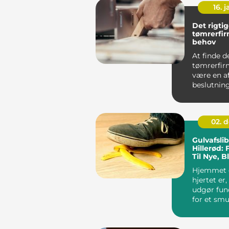
16. j
Det rigti
tømrerfir
behov
At finde d
tømrerfir
være en a
beslutning,
02. 
Gulvafsli
Hillerød: 
Til Nye, 
Hjemmet e
hjertet er,
udgør fu
for et sm
indbydende