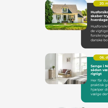
20. 
Husforsik
skaber tr
hverdage
Husforsikr
de vigtigs
forsikring
danske bol
fordi den 
selve by...
06. 
Senge i N
sådan væ
rigtigt
Her får du
praktisk g
hjælper d
vælge den
seng...