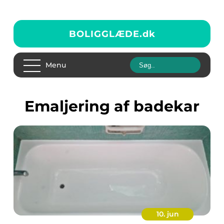
BOLIGGLÆDE.
dk
Menu
Emaljering af badekar
10. jun