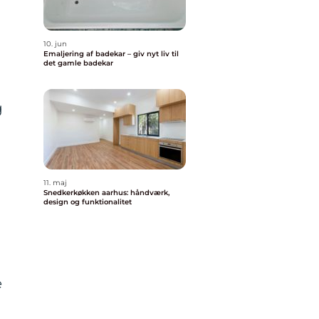
10. jun
Emaljering af badekar – giv nyt liv til
det gamle badekar
g
11. maj
Snedkerkøkken aarhus: håndværk,
design og funktionalitet
e