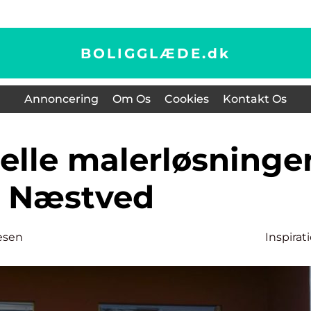
BOLIGGLÆDE.
dk
Annoncering
Om Os
Cookies
Kontakt Os
i Næstved
esen
Inspirat