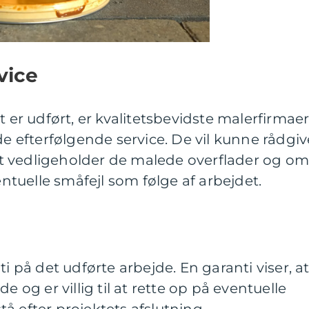
vice
t er udført, er kvalitetsbevidste malerfirmae
de efterfølgende service. De vil kunne rådgiv
t vedligeholder de malede overflader og o
tuelle småfejl som følge af arbejdet.
ti på det udførte arbejde. En garanti viser, a
e og er villig til at rette op på eventuelle
å efter projektets afslutning.