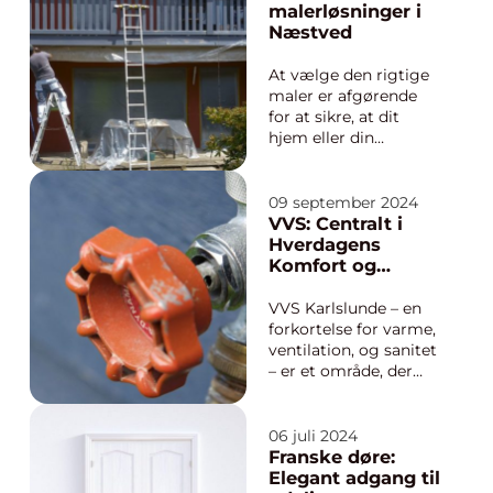
kan gøre en verden til
malerløsninger i
forskel, ikke kun i kraft
Næstved
af deres h&ar...
At vælge den rigtige
maler er afgørende
for at sikre, at dit
hjem eller din
virksomhed får det
udseende og den
finish, som du ønsker.
09 september 2024
I Næstved og omegn
VVS: Centralt i
er der en række
Hverdagens
malerfirmaer at
Komfort og
vælge imellem, men
Funktion
de...
VVS Karlslunde – en
forkortelse for varme,
ventilation, og sanitet
– er et område, der
rører ved hver en krog
af vores moderne
bygninger, både i de
06 juli 2024
hjemlige omgivelser
Franske døre:
og i erhvervssektoren.
Elegant adgang til