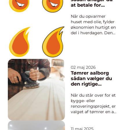
at betale for
meget
Når du opvarmer
huset med olie, fylder
økonomien hurtigt en
del i hverdagen. Den
løbende udgift
afhænger ikke kun af,
hvor meget du
bruger, men i høj grad
af den pris, du betaler
pr. liter. Mange
02 maj 2026
opdager først, hvor
Tømrer aalborg
meget de kan spare,
sådan vælger du
når de begynde...
den rigtige
samarbejdspartne
r
Når du står over for et
bygge- eller
renoveringsprojekt, er
valget af tømrer en af
de vigtigste
beslutninger. Det
gælder uanset, om du
11 maj 2025