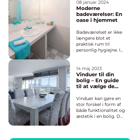
08 januar 2024
åbninger i væggen;
Moderne
de er centrale k...
badeværelser: En
oase i hjemmet
Badeværelset er ikke
længere blot et
praktisk rum til
personlig hygiejne. I
moderne hjem er det
blevet en oase for
afslapning og
14 maj 2023
velvære, et sted hvor
Vinduer til din
design og
bolig – En guide
funktionalitet går
til at vælge de
hånd i hånd. Med øget
bedste
fokus på hjemmets
Vinduer kan gøre en
estetik og en stigende
stor forskel i form af
eftersp...
både funktionalitet og
æstetik i en bolig. De
er en væsentlig del af
dit hjem, der giver
mulighed for