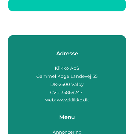
naturligt lys,
ventilation og
varmeisolering. Men
med så mange
valgmulighe...
Adresse
web:
www.klikko.dk
Menu
Annoncering