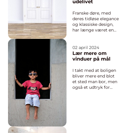
Det dækker over
udelivet
instal...
Franske døre, med
deres tidløse elegance
og klassiske design,
har længe været en
populær løsning til at
forbinde det
indendørs rum med
02 april 2024
en terrasse, altan eller
Lær mere om
have. Med de
vinduer på mål
velkendte
dobbeltdøre, som i de
I takt med at boligen
fleste tilfælde har en
bliver mere end blot
række små vinduer
et sted man bor, men
elle...
også et udtryk for
personlig stil og
miljømæssig
bevidsthed, stiger
betydningen af
kvalitetsvinduer.
Vinduer på mål er ikke
længere blot
gennemsigtige