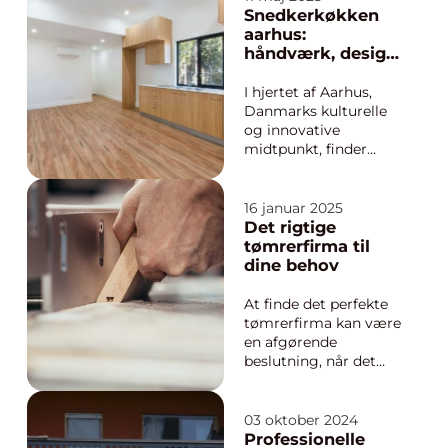
skal have skiftet et par
Snedkerkøkken
vinduer, lagt nyt tag
aarhus:
eller gennemført en
håndværk, design
større ombygning. En
og funktionalitet
dygtig tømrer kan
I hjertet af Aarhus,
spare dig...
Danmarks kulturelle
og innovative
midtpunkt, finder
man en voksende
efterspørgsel efter
snedkerkøkkener, der
16 januar 2025
kombinerer æstetik
Det rigtige
med
tømrerfirma til
håndværksmæssig
dine behov
perfektion. Et
snedkerkøkken i
At finde det perfekte
Aarhu...
tømrerfirma kan være
en afgørende
beslutning, når det
kommer til at
vedligeholde, forbedre
eller renovere din
03 oktober 2024
bolig. Det rette firma
Professionelle