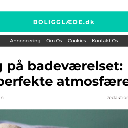
BOLIGGLÆDE.
dk
Annoncering
Om Os
Cookies
Kontakt Os
perfekte atmosfær
en
Redaktio