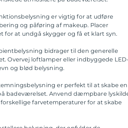
nktionsbelysning er vigtig for at udføre
ering og påføring af makeup. Placer
 for at undgå skygger og få et klart syn.
ientbelysning bidrager til den generelle
t. Overvej loftlamper eller indbyggede LED
ævn og blød belysning.
emningsbelysning er perfekt til at skabe en
å badeværelset. Anvend dæmpbare lyskild
forskellige farvetemperaturer for at skabe