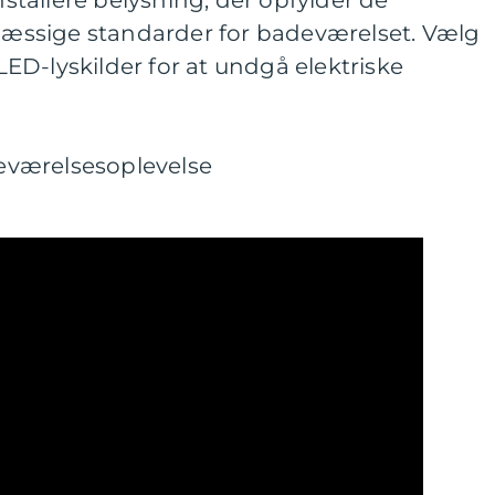
installere belysning, der opfylder de
ssige standarder for badeværelset. Vælg
D-lyskilder for at undgå elektriske
værelsesoplevelse