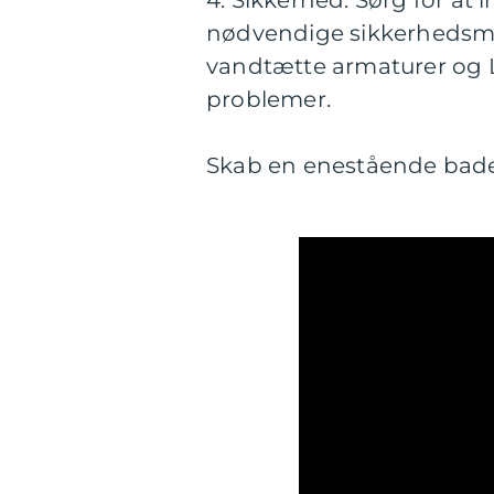
4. Sikkerhed: Sørg for at 
nødvendige sikkerhedsmæ
vandtætte armaturer og LE
problemer.
Skab en enestående bade