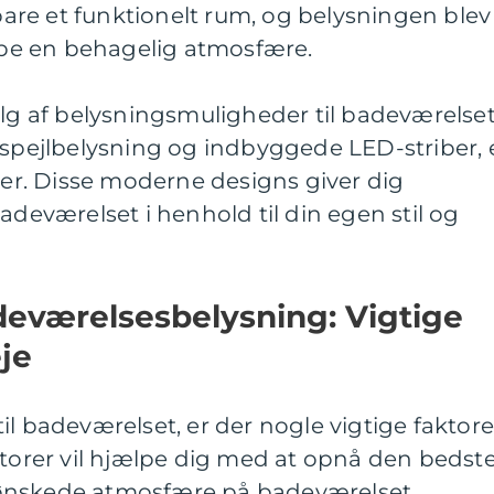
re et funktionelt rum, og belysningen blev
kabe en behagelig atmosfære.
alg af belysningsmuligheder til badeværelset
 spejlbelysning og indbyggede LED-striber, 
r. Disse moderne designs giver dig
adeværelset i henhold til din egen stil og
deværelsesbelysning: Vigtige
je
l badeværelset, er der nogle vigtige faktore
ktorer vil hjælpe dig med at opnå den bedst
ønskede atmosfære på badeværelset.