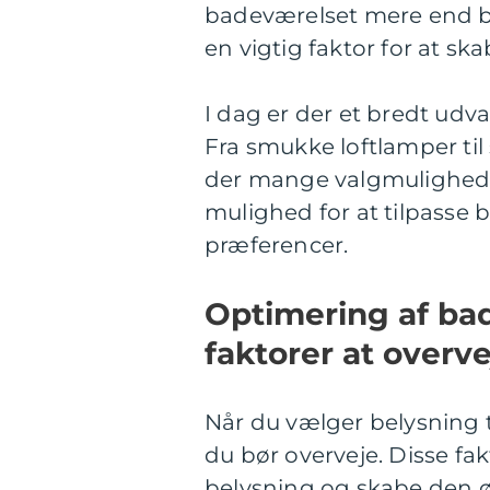
badeværelset mere end ba
en vigtig faktor for at s
I dag er der et bredt udv
Fra smukke loftlamper til
der mange valgmulighede
mulighed for at tilpasse b
præferencer.
Optimering af ba
faktorer at overve
Når du vælger belysning ti
du bør overveje. Disse fa
belysning og skabe den 