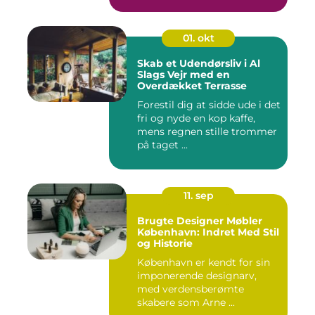
beboere o...
01. okt
Skab et Udendørsliv i Al
Slags Vejr med en
Overdækket Terrasse
Forestil dig at sidde ude i det
fri og nyde en kop kaffe,
mens regnen stille trommer
på taget ...
11. sep
Brugte Designer Møbler
København: Indret Med Stil
og Historie
København er kendt for sin
imponerende designarv,
med verdensberømte
skabere som Arne ...