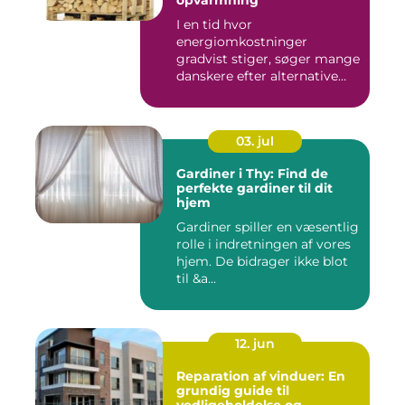
I en tid hvor
energiomkostninger
gradvist stiger, søger mange
danskere efter alternative
meto...
03. jul
Gardiner i Thy: Find de
perfekte gardiner til dit
hjem
Gardiner spiller en væsentlig
rolle i indretningen af vores
hjem. De bidrager ikke blot
til &a...
12. jun
Reparation af vinduer: En
grundig guide til
vedligeholdelse og