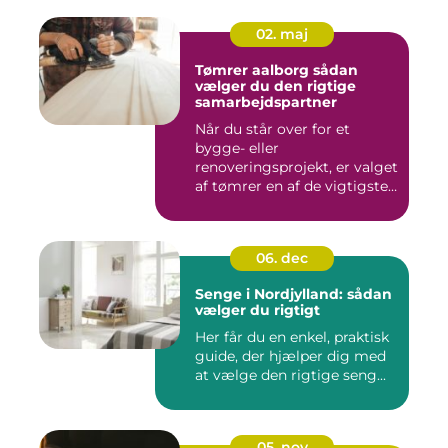
02. maj
Tømrer aalborg sådan
vælger du den rigtige
samarbejdspartner
Når du står over for et
bygge- eller
renoveringsprojekt, er valget
af tømrer en af de vigtigste
besl...
06. dec
Senge i Nordjylland: sådan
vælger du rigtigt
Her får du en enkel, praktisk
guide, der hjælper dig med
at vælge den rigtige seng...
05. nov