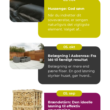
Hussenge: God søvn
Når du indretter dit
soveværelse, er sengen
naturligvis det vigtigste
element. Valget af...
05. okt
Belægning i Aabenraa: Fra
idé til færdigt resultat
Belægning er mere end
pæne fliser. En god løsning
styrker huset, gør hverd...
05. sep
Brændetårn: Den ideelle
løsning til effektiv
opvarmning