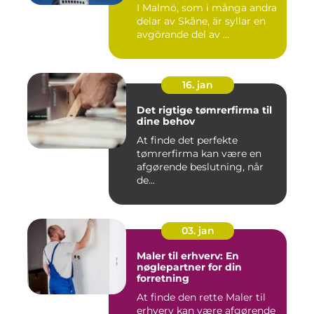
I Malmö, som i många andra
delar av Skåne, är syllar en
avgörande del av ...
16. jan
Det rigtige tømrerfirma til
dine behov
At finde det perfekte
tømrerfirma kan være en
afgørende beslutning, når
de...
03. jan
Maler til erhverv: En
nøglepartner for din
forretning
At finde den rette Maler til
erhverv kan være afgørende