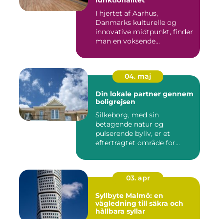
I hjertet af Aarhus,
Danmarks kulturelle og
innovative midtpunkt, finder
man en voksende
eftersp&osl...
04. maj
Din lokale partner gennem
boligrejsen
Silkeborg, med sin
betagende natur og
pulserende byliv, er et
eftertragtet område for
mange bo...
03. apr
Syllbyte Malmö: en
vägledning till säkra och
hållbara syllar