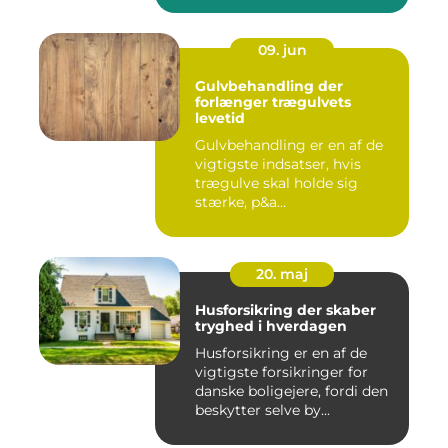
09. jun
Gulvbehandling der
forlænger trægulvets
levetid
Gulvbehandling er en af de
vigtigste indsatser, hvis
trægulve skal holde sig
stærke, p&a...
20. maj
Husforsikring der skaber
tryghed i hverdagen
Husforsikring er en af de
vigtigste forsikringer for
danske boligejere, fordi den
beskytter selve by...