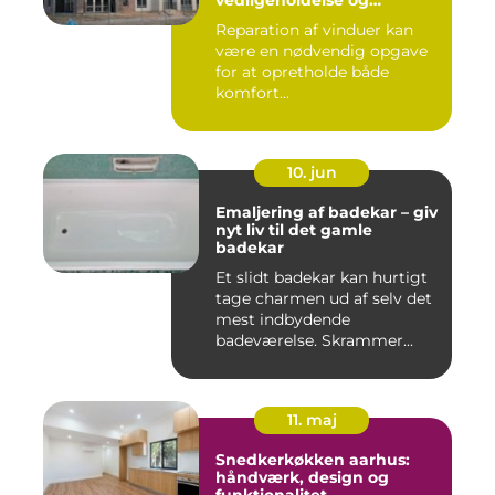
fornyelse
Reparation af vinduer kan
være en nødvendig opgave
for at opretholde både
komfort...
10. jun
Emaljering af badekar – giv
nyt liv til det gamle
badekar
Et slidt badekar kan hurtigt
tage charmen ud af selv det
mest indbydende
badeværelse. Skrammer...
11. maj
Snedkerkøkken aarhus:
håndværk, design og
funktionalitet