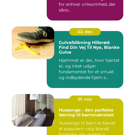
for enhver virksomhed, der
s&os...
02. dec
Gulvafslibning Hillerød:
Find Din Vej Til Nye, Blanke
Gulve
Hjemmet er der, hvor hjertet
er, og intet udgør
fundamentet for et smukt
og indbydende hjem s...
01. nov
Hussenge - den perfekte
løsning til børneværelset
Hussenge til børn er blevet
et populært valg blandt
forældre, der ønsker a...