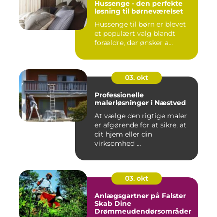
Hussenge - den perfekte
løsning til børneværelset
Hussenge til børn er blevet
et populært valg blandt
forældre, der ønsker a...
03. okt
Professionelle
malerløsninger i Næstved
At vælge den rigtige maler
er afgørende for at sikre, at
dit hjem eller din
virksomhed ...
03. okt
Anlægsgartner på Falster
Skab Dine
Drømmeudendørsområder