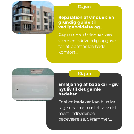
12. jun
Reparation af vinduer: En
grundig guide til
vedligeholdelse og
fornyelse
Reparation af vinduer kan
være en nødvendig opgave
for at opretholde både
komfort...
10. jun
Emaljering af badekar – giv
nyt liv til det gamle
badekar
Et slidt badekar kan hurtigt
tage charmen ud af selv det
mest indbydende
badeværelse. Skrammer...