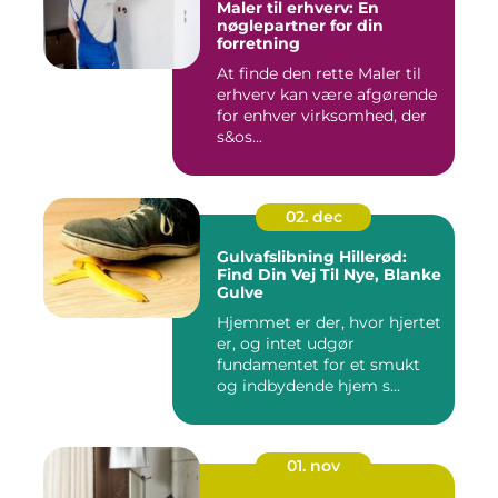
Maler til erhverv: En
nøglepartner for din
forretning
At finde den rette Maler til
erhverv kan være afgørende
for enhver virksomhed, der
s&os...
02. dec
Gulvafslibning Hillerød:
Find Din Vej Til Nye, Blanke
Gulve
Hjemmet er der, hvor hjertet
er, og intet udgør
fundamentet for et smukt
og indbydende hjem s...
01. nov