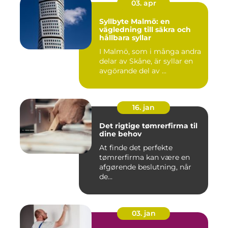
03. apr
Syllbyte Malmö: en
vägledning till säkra och
hållbara syllar
I Malmö, som i många andra
delar av Skåne, är syllar en
avgörande del av ...
16. jan
Det rigtige tømrerfirma til
dine behov
At finde det perfekte
tømrerfirma kan være en
afgørende beslutning, når
de...
03. jan