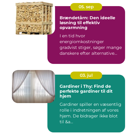
05. sep
Brændetårn: Den ideelle
løsning til effektiv
opvarmning
I en tid hvor
energiomkostninger
gradvist stiger, søger mange
danskere efter alternative
meto...
03. jul
Gardiner i Thy: Find de
perfekte gardiner til dit
hjem
Gardiner spiller en væsentlig
rolle i indretningen af vores
hjem. De bidrager ikke blot
til &a...