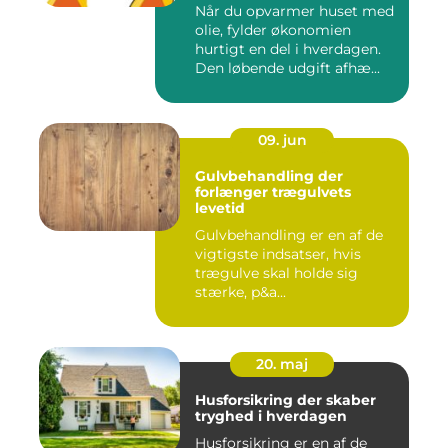
Når du opvarmer huset med
olie, fylder økonomien
hurtigt en del i hverdagen.
Den løbende udgift afhæ...
09. jun
Gulvbehandling der
forlænger trægulvets
levetid
Gulvbehandling er en af de
vigtigste indsatser, hvis
trægulve skal holde sig
stærke, p&a...
20. maj
Husforsikring der skaber
tryghed i hverdagen
Husforsikring er en af de