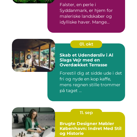
Falster, en perle i
Syddanmark, er hjem for
maleriske landskaber og
idylliske haver. Mange
beboere o...
01. okt
Skab et Udendørsliv i Al
Slags Vejr med en
Overdækket Terrasse
Forestil dig at sidde ude i det
fri og nyde en kop kaffe,
mens regnen stille trommer
på taget ...
11. sep
Brugte Designer Møbler
København: Indret Med Stil
og Historie