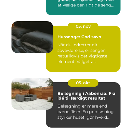
at vælge den rigtige seng...
05. nov
Hussenge: God søvn
Når du indretter dit
soveværelse, er sengen
naturligvis det vigtigste
element. Valget af...
05. okt
Belægning i Aabenraa: Fra
idé til færdigt resultat
Belægning er mere end
pæne fliser. En god løsning
styrker huset, gør hverd...