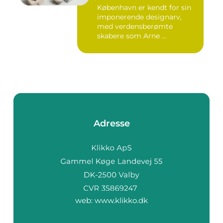
København er kendt for sin
imponerende designarv,
med verdensberømte
skabere som Arne ...
Adresse
web:
www.klikko.dk