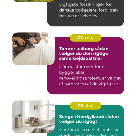
vigtigste forsikringer for
danske boligejere, fordi den
beskytter selve by...
02. maj
Tømrer aalborg sådan
vælger du den rigtige
samarbejdspartner
Når du står over for et
bygge- eller
renoveringsprojekt, er valget
af tømrer en af de vigtigste
besl...
06. dec
Senge i Nordjylland: sådan
vælger du rigtigt
Her får du en enkel, praktisk
guide, der hjælper dig med