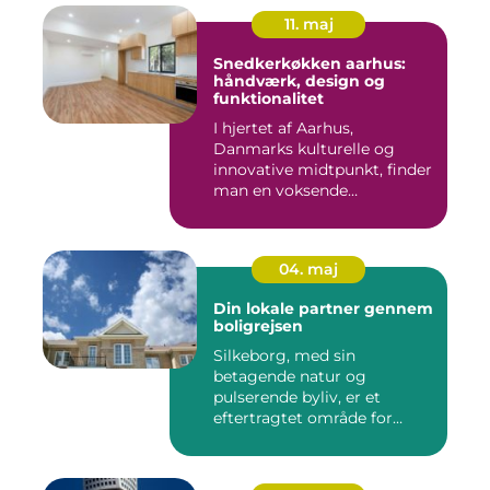
11. maj
Snedkerkøkken aarhus:
håndværk, design og
funktionalitet
I hjertet af Aarhus,
Danmarks kulturelle og
innovative midtpunkt, finder
man en voksende
eftersp&osl...
04. maj
Din lokale partner gennem
boligrejsen
Silkeborg, med sin
betagende natur og
pulserende byliv, er et
eftertragtet område for
mange bo...