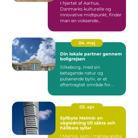
I hjertet af Aarhus,
Danmarks kulturelle og
innovative midtpunkt, finder
man en voksende
eftersp&osl...
04. maj
Din lokale partner gennem
boligrejsen
Silkeborg, med sin
betagende natur og
pulserende byliv, er et
eftertragtet område for
mange bo...
03. apr
Syllbyte Malmö: en
vägledning till säkra och
hållbara syllar
I Malmö, som i många andra