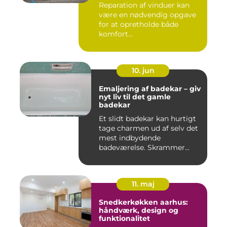
Reparation af vinduer kan
være en nødvendig opgave
for at opretholde både
komfort...
10. jun
Emaljering af badekar – giv
nyt liv til det gamle
badekar
Et slidt badekar kan hurtigt
tage charmen ud af selv det
mest indbydende
badeværelse. Skrammer...
11. maj
Snedkerkøkken aarhus:
håndværk, design og
funktionalitet