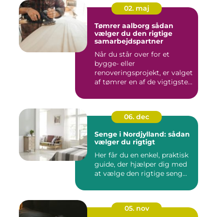
02. maj
Tømrer aalborg sådan
vælger du den rigtige
samarbejdspartner
Når du står over for et
bygge- eller
renoveringsprojekt, er valget
af tømrer en af de vigtigste
besl...
06. dec
Senge i Nordjylland: sådan
vælger du rigtigt
Her får du en enkel, praktisk
guide, der hjælper dig med
at vælge den rigtige seng...
05. nov