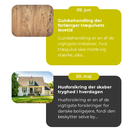
09. jun
Gulvbehandling der
forlænger trægulvets
levetid
Gulvbehandling er en af de
vigtigste indsatser, hvis
trægulve skal holde sig
stærke, p&a...
20. maj
Husforsikring der skaber
tryghed i hverdagen
Husforsikring er en af de
vigtigste forsikringer for
danske boligejere, fordi den
beskytter selve by...