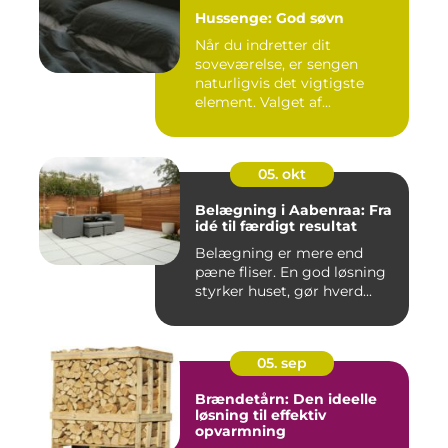
Hussenge: God søvn
Når du indretter dit
soveværelse, er sengen
naturligvis det vigtigste
element. Valget af...
05. okt
Belægning i Aabenraa: Fra
idé til færdigt resultat
Belægning er mere end
pæne fliser. En god løsning
styrker huset, gør hverd...
05. sep
Brændetårn: Den ideelle
løsning til effektiv
opvarmning