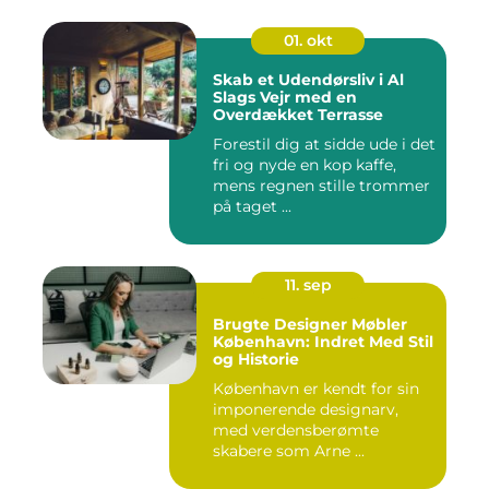
01. okt
Skab et Udendørsliv i Al
Slags Vejr med en
Overdækket Terrasse
Forestil dig at sidde ude i det
fri og nyde en kop kaffe,
mens regnen stille trommer
på taget ...
11. sep
Brugte Designer Møbler
København: Indret Med Stil
og Historie
København er kendt for sin
imponerende designarv,
med verdensberømte
skabere som Arne ...