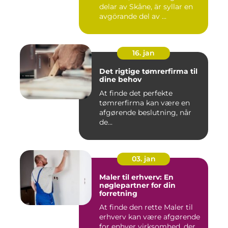
delar av Skåne, är syllar en
avgörande del av ...
16. jan
Det rigtige tømrerfirma til
dine behov
At finde det perfekte
tømrerfirma kan være en
afgørende beslutning, når
de...
03. jan
Maler til erhverv: En
nøglepartner for din
forretning
At finde den rette Maler til
erhverv kan være afgørende
for enhver virksomhed, der