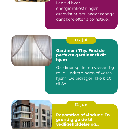
I en tid hvor
energiomkostninger
gradvist stiger, søger mange
danskere efter alternative
meto...
03. jul
Gardiner i Thy: Find de
perfekte gardiner til dit
hjem
Gardiner spiller en væsentlig
rolle i indretningen af vores
hjem. De bidrager ikke blot
til &a...
12. jun
Reparation af vinduer: En
grundig guide til
vedligeholdelse og
fornyelse