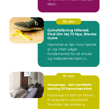
s&os...
02. dec
Gulvafslibning Hillerød:
Find Din Vej Til Nye, Blanke
Gulve
Hjemmet er der, hvor hjertet
er, og intet udgør
fundamentet for et smukt
og indbydende hjem s...
01. nov
Hussenge - den perfekte
løsning til børneværelset
Hussenge til børn er blevet
et populært valg blandt
forældre, der ønsker a...