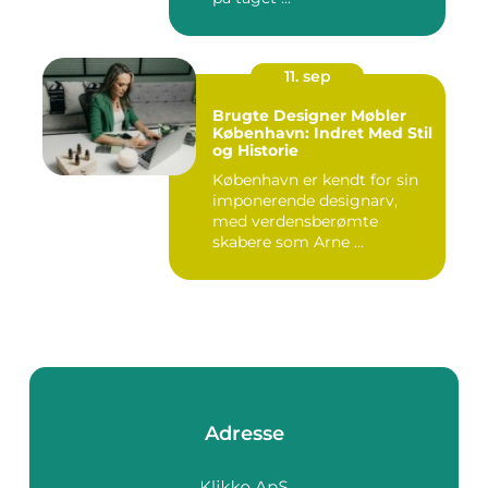
11. sep
Brugte Designer Møbler
København: Indret Med Stil
og Historie
København er kendt for sin
imponerende designarv,
med verdensberømte
skabere som Arne ...
Adresse