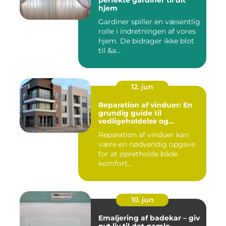
perfekte gardiner til dit
hjem
Gardiner spiller en væsentlig
rolle i indretningen af vores
hjem. De bidrager ikke blot
til &a...
12. jun
Reparation af vinduer: En
grundig guide til
vedligeholdelse og
fornyelse
Reparation af vinduer kan
være en nødvendig opgave
for at opretholde både
komfort...
10. jun
Emaljering af badekar – giv