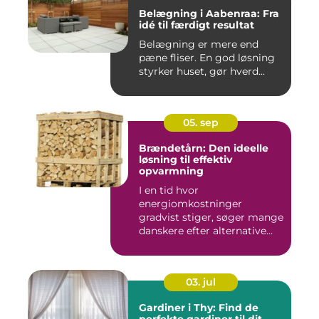
Belægning i Aabenraa: Fra
idé til færdigt resultat
Belægning er mere end
pæne fliser. En god løsning
styrker huset, gør hverd...
05. sep
Brændetårn: Den ideelle
løsning til effektiv
opvarmning
I en tid hvor
energiomkostninger
gradvist stiger, søger mange
danskere efter alternative
meto...
03. jul
Gardiner i Thy: Find de