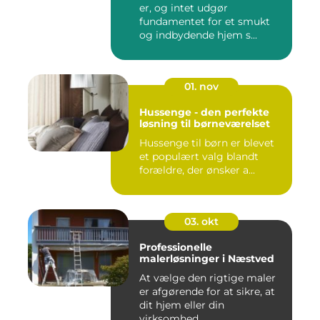
er, og intet udgør
fundamentet for et smukt
og indbydende hjem s...
01. nov
Hussenge - den perfekte
løsning til børneværelset
Hussenge til børn er blevet
et populært valg blandt
forældre, der ønsker a...
03. okt
Professionelle
malerløsninger i Næstved
At vælge den rigtige maler
er afgørende for at sikre, at
dit hjem eller din
virksomhed ...