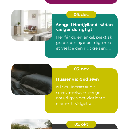
06. dec
Senge i Nordjylland: sådan
vælger du rigtigt
Her får du en enkel, praktisk
guide, der hjælper dig med
at vælge den rigtige seng...
05. nov
Hussenge: God søvn
Når du indretter dit
soveværelse, er sengen
naturligvis det vigtigste
element. Valget af...
05. okt