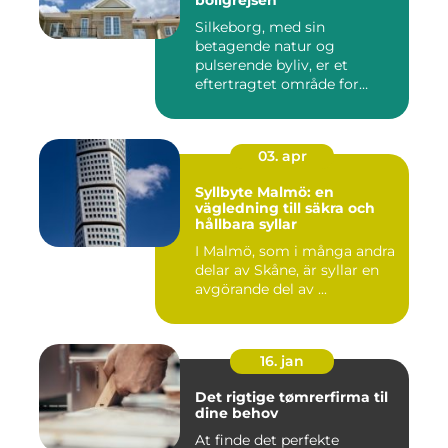
boligrejsen
Silkeborg, med sin
betagende natur og
pulserende byliv, er et
eftertragtet område for
mange bo...
03. apr
Syllbyte Malmö: en
vägledning till säkra och
hållbara syllar
I Malmö, som i många andra
delar av Skåne, är syllar en
avgörande del av ...
16. jan
Det rigtige tømrerfirma til
dine behov
At finde det perfekte