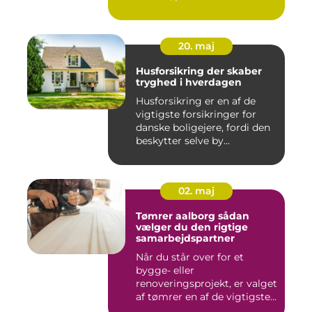
20. maj
Husforsikring der skaber
tryghed i hverdagen
Husforsikring er en af de
vigtigste forsikringer for
danske boligejere, fordi den
beskytter selve by...
02. maj
Tømrer aalborg sådan
vælger du den rigtige
samarbejdspartner
Når du står over for et
bygge- eller
renoveringsprojekt, er valget
af tømrer en af de vigtigste
besl...