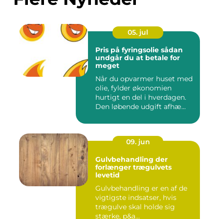
05. jul
Pris på fyringsolie sådan
undgår du at betale for
meget
Når du opvarmer huset med
olie, fylder økonomien
hurtigt en del i hverdagen.
Den løbende udgift afhæ...
09. jun
Gulvbehandling der
forlænger trægulvets
levetid
Gulvbehandling er en af de
vigtigste indsatser, hvis
trægulve skal holde sig
stærke, p&a...