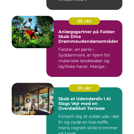
03. okt
Anlægsgartner på Falster
Skab Dine
Drømmeudendørsområder
Falster, en perle i
Syddanmark, er hjem for
maleriske landskaber og
idylliske haver. Mange
beboere o...
01. okt
Skab et Udendørsliv i Al
Slags Vejr med en
Overdækket Terrasse
Forestil dig at sidde ude i det
fri og nyde en kop kaffe,
mens regnen stille trommer
på taget ...