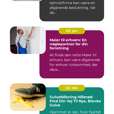
tømrerfirma kan være en
afgørende beslutning, når
de...
03. jan
Maler til erhverv: En
nøglepartner for din
forretning
At finde den rette Maler til
erhverv kan være afgørende
for enhver virksomhed, der
s&os...
02. dec
Gulvafslibning Hillerød:
Find Din Vej Til Nye, Blanke
Gulve
Hjemmet er der, hvor hjertet