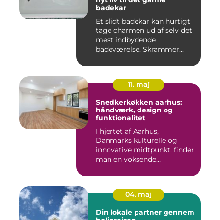
nyt liv til det gamle
badekar
Et slidt badekar kan hurtigt
tage charmen ud af selv det
mest indbydende
badeværelse. Skrammer...
11. maj
Snedkerkøkken aarhus:
håndværk, design og
funktionalitet
I hjertet af Aarhus,
Danmarks kulturelle og
innovative midtpunkt, finder
man en voksende
eftersp&osl...
04. maj
Din lokale partner gennem