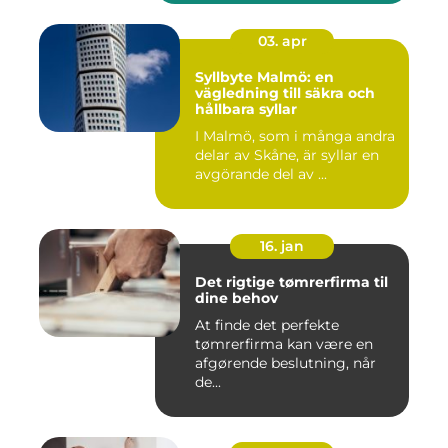
03. apr
Syllbyte Malmö: en
vägledning till säkra och
hållbara syllar
I Malmö, som i många andra
delar av Skåne, är syllar en
avgörande del av ...
16. jan
Det rigtige tømrerfirma til
dine behov
At finde det perfekte
tømrerfirma kan være en
afgørende beslutning, når
de...