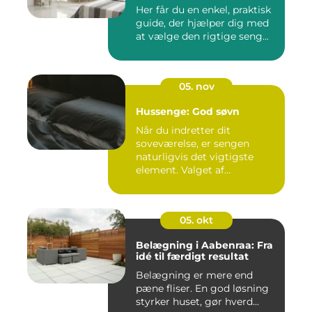
Her får du en enkel, praktisk
guide, der hjælper dig med
at vælge den rigtige seng...
05. nov
Hussenge: God søvn
Når du indretter dit
soveværelse, er sengen
naturligvis det vigtigste
element. Valget af...
05. okt
Belægning i Aabenraa: Fra
idé til færdigt resultat
Belægning er mere end
pæne fliser. En god løsning
styrker huset, gør hverd...