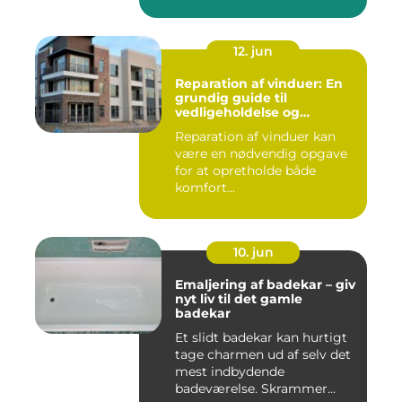
12. jun
Reparation af vinduer: En
grundig guide til
vedligeholdelse og
fornyelse
Reparation af vinduer kan
være en nødvendig opgave
for at opretholde både
komfort...
10. jun
Emaljering af badekar – giv
nyt liv til det gamle
badekar
Et slidt badekar kan hurtigt
tage charmen ud af selv det
mest indbydende
badeværelse. Skrammer...