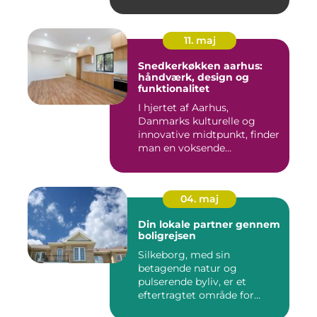
11. maj
Snedkerkøkken aarhus:
håndværk, design og
funktionalitet
I hjertet af Aarhus,
Danmarks kulturelle og
innovative midtpunkt, finder
man en voksende
eftersp&osl...
04. maj
Din lokale partner gennem
boligrejsen
Silkeborg, med sin
betagende natur og
pulserende byliv, er et
eftertragtet område for
mange bo...