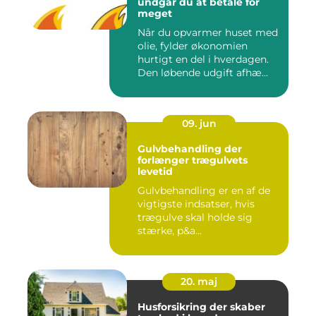
undgår du at betale for
meget
Når du opvarmer huset med
olie, fylder økonomien
hurtigt en del i hverdagen.
Den løbende udgift afhæ...
09. jun
Gulvbehandling der
forlænger trægulvets
levetid
Gulvbehandling er en af de
vigtigste indsatser, hvis
trægulve skal holde sig
stærke, p&a...
20. maj
Husforsikring der skaber