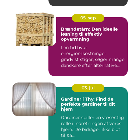
05. sep
Brændetårn: Den ideelle
løsning til effektiv
opvarmning
I en tid hvor
energiomkostninger
gradvist stiger, søger mange
danskere efter alternative
meto...
03. jul
Gardiner i Thy: Find de
perfekte gardiner til dit
hjem
Gardiner spiller en væsentlig
rolle i indretningen af vores
hjem. De bidrager ikke blot
til &a...