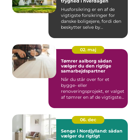
tryghed i hverdagen
Husforsikring er en af de
vigtigste forsikringer for
danske boligejere, fordi den
beskytter selve by...
02. maj
Tømrer aalborg sådan
vælger du den rigtige
samarbejdspartner
Når du står over for et
bygge- eller
renoveringsprojekt, er valget
af tømrer en af de vigtigste
besl...
06. dec
Senge i Nordjylland: sådan
vælger du rigtigt