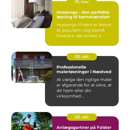
01. nov
Hussenge - den perfekte
løsning til børneværelset
Hussenge til børn er blevet
et populært valg blandt
forældre, der ønsker a...
03. okt
Professionelle
malerløsninger i Næstved
At vælge den rigtige maler
er afgørende for at sikre, at
dit hjem eller din
virksomhed ...
03. okt
Anlægsgartner på Falster