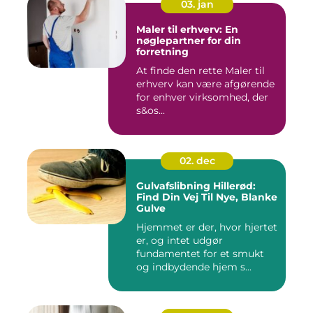
03. jan
Maler til erhverv: En
nøglepartner for din
forretning
At finde den rette Maler til
erhverv kan være afgørende
for enhver virksomhed, der
s&os...
02. dec
Gulvafslibning Hillerød:
Find Din Vej Til Nye, Blanke
Gulve
Hjemmet er der, hvor hjertet
er, og intet udgør
fundamentet for et smukt
og indbydende hjem s...