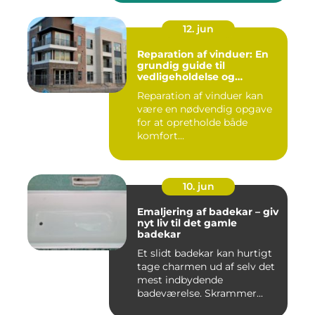
12. jun
Reparation af vinduer: En
grundig guide til
vedligeholdelse og
fornyelse
Reparation af vinduer kan
være en nødvendig opgave
for at opretholde både
komfort...
10. jun
Emaljering af badekar – giv
nyt liv til det gamle
badekar
Et slidt badekar kan hurtigt
tage charmen ud af selv det
mest indbydende
badeværelse. Skrammer...