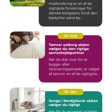
Husforsikring er en af de
vigtigste forsikringer for
danske boligejere, fordi den
beskytter selve by...
02. maj
Tømrer aalborg sådan
vælger du den rigtige
samarbejdspartner
Når du står over for et
bygge- eller
renoveringsprojekt, er valget
af tømrer en af de vigtigste
besl...
06. dec
Senge i Nordjylland: sådan
vælger du rigtigt
Her får du en enkel, praktisk