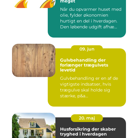
meget
Når du opvarmer huset med
olie, fylder økonomien
hurtigt en del i hverdagen.
Den løbende udgift afhæ...
09. jun
Gulvbehandling der
forlænger trægulvets
levetid
Gulvbehandling er en af de
vigtigste indsatser, hvis
trægulve skal holde sig
stærke, p&a...
20. maj
Husforsikring der skaber
tryghed i hverdagen