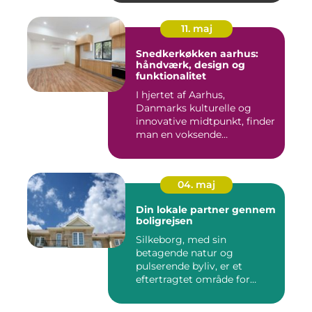
11. maj
Snedkerkøkken aarhus:
håndværk, design og
funktionalitet
I hjertet af Aarhus,
Danmarks kulturelle og
innovative midtpunkt, finder
man en voksende
eftersp&osl...
04. maj
Din lokale partner gennem
boligrejsen
Silkeborg, med sin
betagende natur og
pulserende byliv, er et
eftertragtet område for
mange bo...