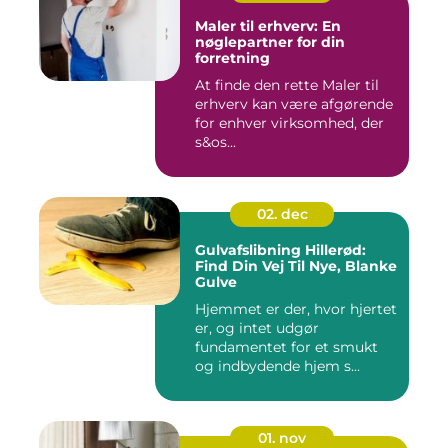
Maler til erhverv: En
nøglepartner for din
forretning
At finde den rette Maler til
erhverv kan være afgørende
for enhver virksomhed, der
s&os...
02. dec
Gulvafslibning Hillerød:
Find Din Vej Til Nye, Blanke
Gulve
Hjemmet er der, hvor hjertet
er, og intet udgør
fundamentet for et smukt
og indbydende hjem s...
01. nov