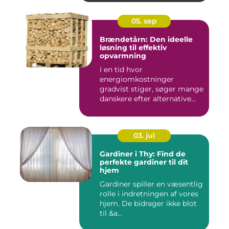
05. sep
Brændetårn: Den ideelle
løsning til effektiv
opvarmning
I en tid hvor
energiomkostninger
gradvist stiger, søger mange
danskere efter alternative
meto...
03. jul
Gardiner i Thy: Find de
perfekte gardiner til dit
hjem
Gardiner spiller en væsentlig
rolle i indretningen af vores
hjem. De bidrager ikke blot
til &a...