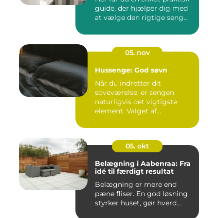
guide, der hjælper dig med
at vælge den rigtige seng...
05. nov
Hussenge: God søvn
Når du indretter dit
soveværelse, er sengen
naturligvis det vigtigste
element. Valget af...
05. okt
Belægning i Aabenraa: Fra
idé til færdigt resultat
Belægning er mere end
pæne fliser. En god løsning
styrker huset, gør hverd...