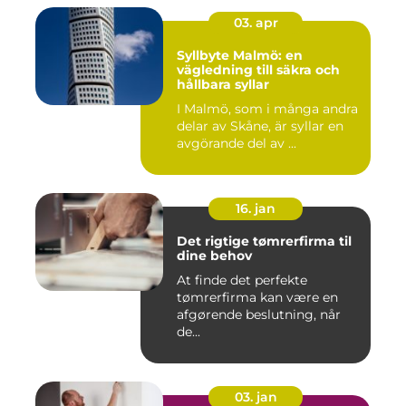
03. apr
Syllbyte Malmö: en
vägledning till säkra och
hållbara syllar
I Malmö, som i många andra
delar av Skåne, är syllar en
avgörande del av ...
16. jan
Det rigtige tømrerfirma til
dine behov
At finde det perfekte
tømrerfirma kan være en
afgørende beslutning, når
de...
03. jan