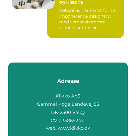
og Historie
København er kendt for sin
imponerende designarv,
med verdensberømte
skabere som Arne ...
Adresse
web:
www.klikko.dk