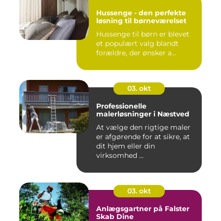
Hussenge - den perfekte
løsning til børneværelset
Hussenge til børn er blevet
et populært valg blandt
forældre, der ønsker a...
03. okt
Professionelle
malerløsninger i Næstved
At vælge den rigtige maler
er afgørende for at sikre, at
dit hjem eller din
virksomhed ...
03. okt
Anlægsgartner på Falster
Skab Dine