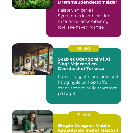
Drømmeudendørsområder
Falster, en perle i
Syddanmark, er hjem for
maleriske landskaber og
idylliske haver. Mange
beboere o...
01. okt
Skab et Udendørsliv i Al
Slags Vejr med en
Overdækket Terrasse
Forestil dig at sidde ude i det
fri og nyde en kop kaffe,
mens regnen stille trommer
på taget ...
11. sep
Brugte Designer Møbler
København: Indret Med Stil