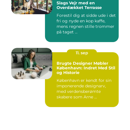
Slags Vejr med en
Overdækket Terrasse
Forestil dig at sidde ude i det
fri og nyde en kop kaffe,
mens regnen stille trommer
på taget ...
11. sep
Brugte Designer Møbler
København: Indret Med Stil
og Historie
København er kendt for sin
imponerende designarv,
med verdensberømte
skabere som Arne ...