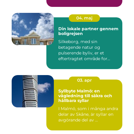
eftersp&osl...
04. maj
Din lokale partner gennem
boligrejsen
Silkeborg, med sin
betagende natur og
pulserende byliv, er et
eftertragtet område for
mange bo...
03. apr
Syllbyte Malmö: en
vägledning till säkra och
hållbara syllar
I Malmö, som i många andra
delar av Skåne, är syllar en
avgörande del av ...