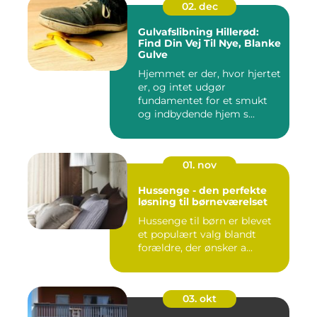
02. dec
Gulvafslibning Hillerød:
Find Din Vej Til Nye, Blanke
Gulve
Hjemmet er der, hvor hjertet
er, og intet udgør
fundamentet for et smukt
og indbydende hjem s...
01. nov
Hussenge - den perfekte
løsning til børneværelset
Hussenge til børn er blevet
et populært valg blandt
forældre, der ønsker a...
03. okt