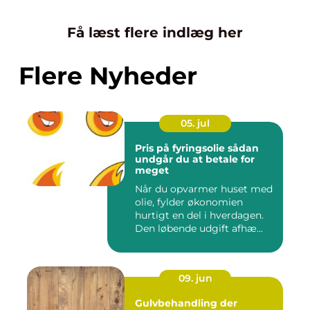
Få læst flere indlæg her
Flere Nyheder
05. jul
Pris på fyringsolie sådan
undgår du at betale for
meget
Når du opvarmer huset med
olie, fylder økonomien
hurtigt en del i hverdagen.
Den løbende udgift afhæ...
09. jun
Gulvbehandling der