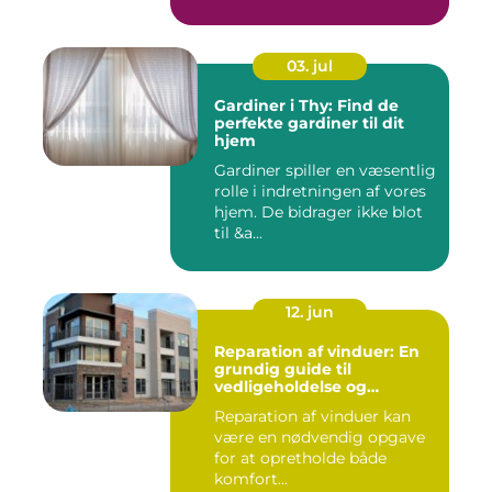
meto...
03. jul
Gardiner i Thy: Find de
perfekte gardiner til dit
hjem
Gardiner spiller en væsentlig
rolle i indretningen af vores
hjem. De bidrager ikke blot
til &a...
12. jun
Reparation af vinduer: En
grundig guide til
vedligeholdelse og
fornyelse
Reparation af vinduer kan
være en nødvendig opgave
for at opretholde både
komfort...