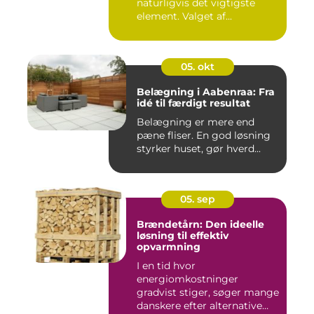
naturligvis det vigtigste
element. Valget af...
05. okt
Belægning i Aabenraa: Fra
idé til færdigt resultat
Belægning er mere end
pæne fliser. En god løsning
styrker huset, gør hverd...
05. sep
Brændetårn: Den ideelle
løsning til effektiv
opvarmning
I en tid hvor
energiomkostninger
gradvist stiger, søger mange
danskere efter alternative