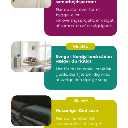
samarbejdspartner
Når du står over for et
bygge- eller
renoveringsprojekt, er valget
af tømrer en af de vigtigste
besl...
06. dec
Senge i Nordjylland: sådan
vælger du rigtigt
Her får du en enkel, praktisk
guide, der hjælper dig med
at vælge den rigtige seng...
05. nov
Hussenge: God søvn
Når du indretter dit
soveværelse, er sengen