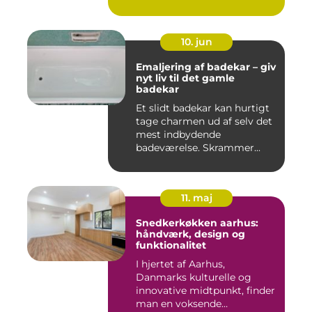
10. jun
Emaljering af badekar – giv
nyt liv til det gamle
badekar
Et slidt badekar kan hurtigt
tage charmen ud af selv det
mest indbydende
badeværelse. Skrammer...
11. maj
Snedkerkøkken aarhus:
håndværk, design og
funktionalitet
I hjertet af Aarhus,
Danmarks kulturelle og
innovative midtpunkt, finder
man en voksende