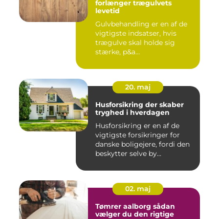
forlænger trægulvets
levetid
Gulvbehandling er en af de
vigtigste indsatser, hvis
trægulve skal holde sig
stærke, p&a...
20. maj
Husforsikring der skaber
tryghed i hverdagen
Husforsikring er en af de
vigtigste forsikringer for
danske boligejere, fordi den
beskytter selve by...
02. maj
Tømrer aalborg sådan
vælger du den rigtige