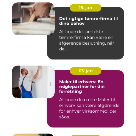
16. jan
Det rigtige tømrerfirma til
dine behov
At finde det perfekte
tømrerfirma kan være en
afgørende beslutning, når
de...
03. jan
Maler til erhverv: En
nøglepartner for din
forretning
At finde den rette Maler til
erhverv kan være afgørende
for enhver virksomhed, der
s&os...