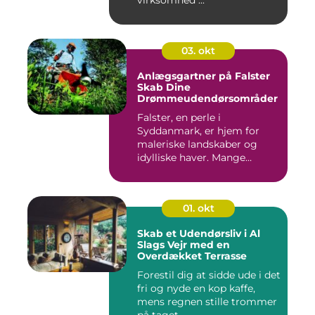
03. okt
Anlægsgartner på Falster
Skab Dine
Drømmeudendørsområder
Falster, en perle i
Syddanmark, er hjem for
maleriske landskaber og
idylliske haver. Mange
beboere o...
01. okt
Skab et Udendørsliv i Al
Slags Vejr med en
Overdækket Terrasse
Forestil dig at sidde ude i det
fri og nyde en kop kaffe,
mens regnen stille trommer
på taget ...