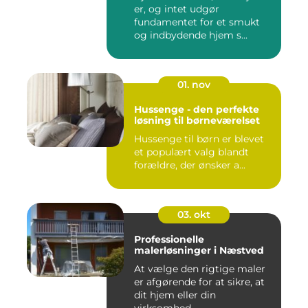
er, og intet udgør
fundamentet for et smukt
og indbydende hjem s...
01. nov
Hussenge - den perfekte
løsning til børneværelset
Hussenge til børn er blevet
et populært valg blandt
forældre, der ønsker a...
03. okt
Professionelle
malerløsninger i Næstved
At vælge den rigtige maler
er afgørende for at sikre, at
dit hjem eller din
virksomhed ...