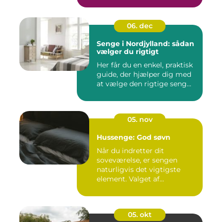
06. dec
Senge i Nordjylland: sådan
vælger du rigtigt
Her får du en enkel, praktisk
guide, der hjælper dig med
at vælge den rigtige seng...
05. nov
Hussenge: God søvn
Når du indretter dit
soveværelse, er sengen
naturligvis det vigtigste
element. Valget af...
05. okt