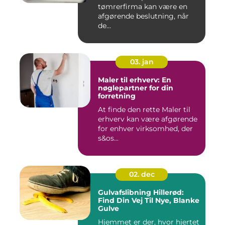
tømrerfirma kan være en
afgørende beslutning, når
de...
03. jan
Maler til erhverv: En
nøglepartner for din
forretning
At finde den rette Maler til
erhverv kan være afgørende
for enhver virksomhed, der
s&os...
02. dec
Gulvafslibning Hillerød:
Find Din Vej Til Nye, Blanke
Gulve
Hjemmet er der, hvor hjertet