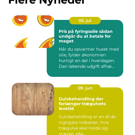
05. jul
Pris på fyringsolie sådan
undgår du at betale for
meget
Når du opvarmer huset med
olie, fylder økonomien
hurtigt en del i hverdagen.
Den løbende udgift afhæ...
09. jun
Gulvbehandling der
forlænger trægulvets
levetid
Gulvbehandling er en af de
vigtigste indsatser, hvis
trægulve skal holde sig
stærke, p&a...