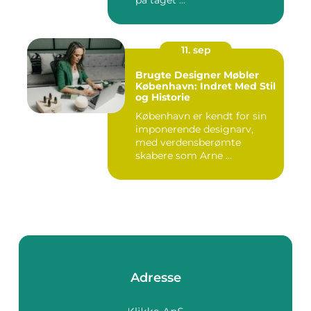
11. sep
Brugte Designer Møbler
København: Indret Med Stil
og Historie
København er kendt for sin
imponerende designarv,
med verdensberømte
skabere som Arne ...
Adresse