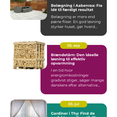
Belægning i Aabenraa: Fra
idé til færdigt resultat
Belægning er mere end
pæne fliser. En god løsning
styrker huset, gør hverd...
05. sep
Brændetårn: Den ideelle
løsning til effektiv
opvarmning
I en tid hvor
energiomkostninger
gradvist stiger, søger mange
danskere efter alternative
meto...
03. jul
Gardiner i Thy: Find de