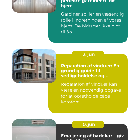
perfekte gardiner til dit
hjem
Gardiner spiller en væsentlig
rolle i indretningen af vores
hjem. De bidrager ikke blot
til &a...
12. jun
Reparation af vinduer: En
grundig guide til
vedligeholdelse og
fornyelse
Reparation af vinduer kan
være en nødvendig opgave
for at opretholde både
komfort...
10. jun
Emaljering af badekar – giv