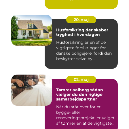
20. maj
Husforsikring der skaber
tryghed i hverdagen
Husforsikring er en af de
vigtigste forsikringer for
danske boligejere, fordi den
beskytter selve by...
02. maj
Tømrer aalborg sådan
vælger du den rigtige
samarbejdspartner
Når du står over for et
bygge- eller
renoveringsprojekt, er valget
af tømrer en af de vigtigste
besl...