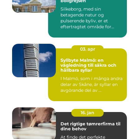
boligrejsen
Silkeborg, med sin
betagende natur og
pulserende byliv, er et
eftertragtet område for
mange bo...
03. apr
Syllbyte Malmö: en
vägledning till säkra och
hållbara syllar
I Malmö, som i många andra
delar av Skåne, är syllar en
avgörande del av ...
16. jan
Det rigtige tømrerfirma til
dine behov
At finde det perfekte