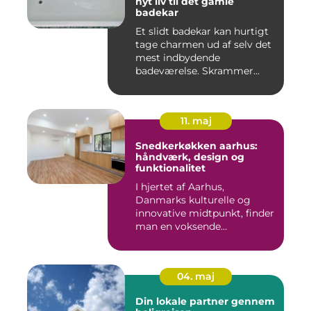
nyt liv til det gamle
badekar
Et slidt badekar kan hurtigt
tage charmen ud af selv det
mest indbydende
badeværelse. Skrammer...
11. maj
Snedkerkøkken aarhus:
håndværk, design og
funktionalitet
I hjertet af Aarhus,
Danmarks kulturelle og
innovative midtpunkt, finder
man en voksende
eftersp&osl...
04. maj
Din lokale partner gennem